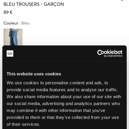
BLEU
TROUSERS
-
GARÇON
89 €
Couleur
:
Bleu
Taille
10 Ans
12 Ans
14 Ans
16 Ans
This website uses cookies
142 cm
150 cm
158 cm
166 cm
We use cookies to personalise content and ads, to
Seulement
1
provide social media features and to analyse our traffic.
disponibles
We also share information about your use of our site with
our social media, advertising and analytics partners who
Taille perçue
may combine it with other information that you’ve
provided to them or that they’ve collected from your use
Petit
Parfait
Grande
of their services.