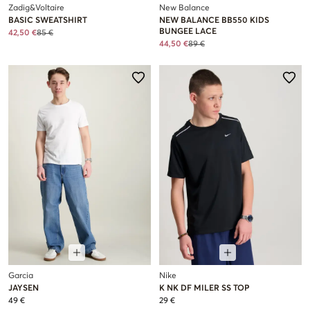
Zadig&Voltaire
New Balance
BASIC SWEATSHIRT
NEW BALANCE BB550 KIDS
BUNGEE LACE
42,50 €
85 €
44,50 €
89 €
Garcia
Nike
JAYSEN
K NK DF MILER SS TOP
49 €
29 €