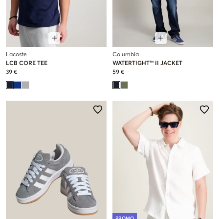
Lacoste
Columbia
LCB CORE TEE
WATERTIGHT™ II JACKET
39 €
59 €
PROMO