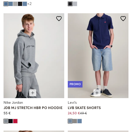
+
2
PROMO
Nike Jordan
Levi's
JDB MJ STRETCH HBR PO HOODIE
LVB SKATE SHORTS
55 €
24,50 €
49 €