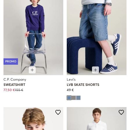
PROMO
C.P. Company
Levi's
SWEATSHIRT
LVB SKATE SHORTS
77,50 €
155 €
49 €