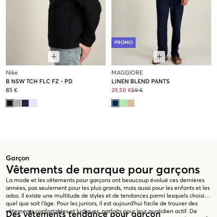
PROMO
Nike
MAGGIORE
B NSW TCH FLC FZ - PD
LINEN BLEND PANTS
85 €
29,50 €
59 €
Garçon
Vêtements de marque pour garçons
La mode et les vêtements pour garçons ont beaucoup évolué ces dernières
années, pas seulement pour les plus grands, mais aussi pour les enfants et les
ados. Il existe une multitude de styles et de tendances parmi lesquels choisir,
quel que soit l'âge. Pour les juniors, il est aujourd'hui facile de trouver des
vêtements confortables et ludiques, parfaits pour leur quotidien actif. De
Des vêtements tendance pour garçon