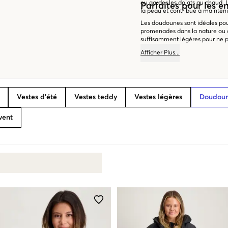
ou garder les doigts au chaud. 
Parfaites pour les en
la peau et contribue à maintenir
Les doudounes sont idéales pou
promenades dans la nature ou 
suffisamment légères pour ne p
chaudes pour offrir une protect
Afficher
Plus
...
des doudounes qui conviennent à 
toujours quelque chose de confo
Vestes d’été
Vestes teddy
Vestes légères
Doudou
vent