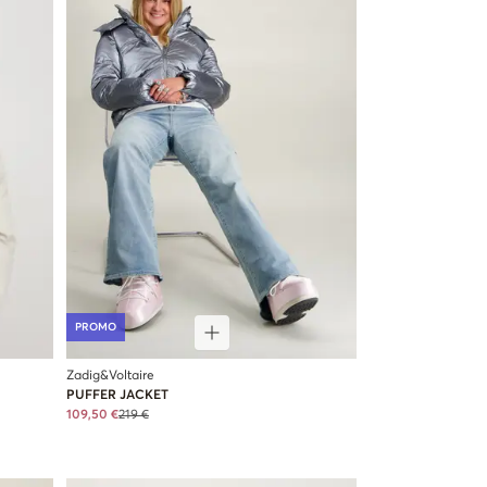
PROMO
Zadig&Voltaire
PUFFER JACKET
109,50 €
219 €