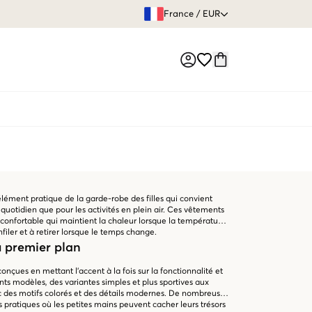
GARANTIE DE REMBOURSE
France
/
EUR
Market switch
ément pratique de la garde-robe des filles qui convient
quotidien que pour les activités en plein air. Ces vêtements
confortable qui maintient la chaleur lorsque la température
nfiler et à retirer lorsque le temps change.
u premier plan
onçues en mettant l'accent à la fois sur la fonctionnalité et
rents modèles, des variantes simples et plus sportives aux
ec des motifs colorés et des détails modernes. De nombreuses
pratiques où les petites mains peuvent cacher leurs trésors