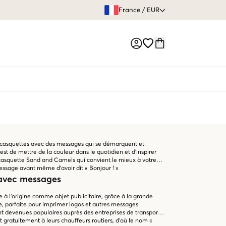
GARANTIE DE REMBOURSE
France
/
EUR
Market switch
casquettes avec des messages qui se démarquent et
 est de mettre de la couleur dans le quotidien et d'inspirer
la casquette Sand and Camels qui convient le mieux à votre
essage avant même d'avoir dit « Bonjour ! »
 avec messages
e à l'origine comme objet publicitaire, grâce à la grande
te, parfaite pour imprimer logos et autres messages
ont devenues populaires auprès des entreprises de transport
t gratuitement à leurs chauffeurs routiers, d'où le nom «