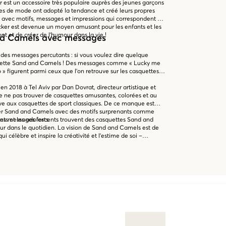
er est un accessoire très populaire auprès des jeunes garçons
es de mode ont adopté la tendance et créé leurs propres
r avec motifs, messages et impressions qui correspondent à
ucker est devenue un moyen amusant pour les enfants et les
ont et de créer de l'humour dans la vie !
d Camels avec messages
des messages percutants : si vous voulez dire quelque
quette Sand and Camels ! Des messages comme « Lucky me
o » figurent parmi ceux que l'on retrouve sur les casquettes
 2018 à Tel Aviv par Dan Dovrat, directeur artistique et
 de ne pas trouver de casquettes amusantes, colorées et au
e aux casquettes de sport classiques. De ce manque est
cker Sand and Camels avec des motifs surprenants comme
 des messages forts.
nts et les adolescents trouvent des casquettes Sand and
ur dans le quotidien. La vision de Sand and Camels est de
i célèbre et inspire la créativité et l'estime de soi –
ent et simplement dans notre boutique en ligne !