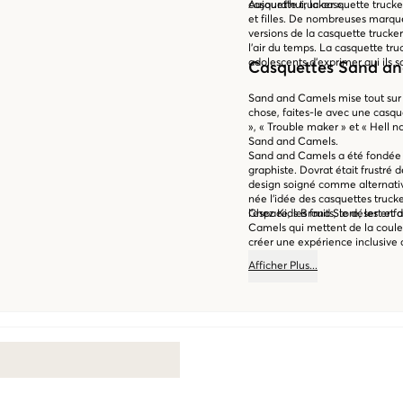
casquette trucker ».
Aujourd'hui, la casquette truck
et filles. De nombreuses marqu
versions de la casquette trucke
l'air du temps. La casquette tr
adolescents d'exprimer qui ils s
Casquettes Sand an
Sand and Camels mise tout sur 
chose, faites-le avec une cas
», « Trouble maker » et « Hell n
Sand and Camels.
Sand and Camels a été fondée en
graphiste. Dovrat était frustré
design soigné comme alternativ
née l'idée des casquettes tru
l'espace, les fruits, le désert et
Chez Kids Brand Store, les enfa
Camels qui mettent de la coule
créer une expérience inclusive qu
achetez votre préférée facilem
Afficher
Plus
...