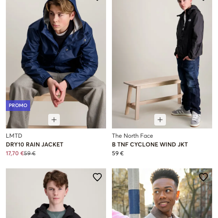
PROMO
LMTD
The North Face
DRY10 RAIN JACKET
B TNF CYCLONE WIND JKT
17,70 €
59 €
59 €