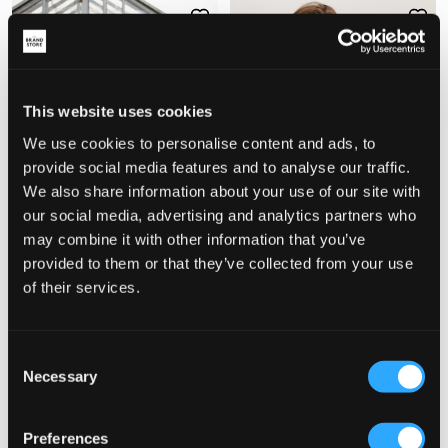
This website uses cookies
We use cookies to personalise content and ads, to
provide social media features and to analyse our traffic.
We also share information about your use of our site with
our social media, advertising and analytics partners who
may combine it with other information that you’ve
PROMO
NOUVEAUTÉ
provided to them or that they’ve collected from your use
of their services.
ONLY & SONS JUNIOR
MAGGIORE
OSJDUKE LB 2847 TAI DNM JACKET
LIGHTWEIGHT HYBRID JACKET
22,50 €
45 €
99 €
Consent
Necessary
Selection
Preferences