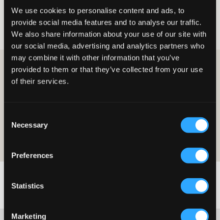
We use cookies to personalise content and ads, to
Fille
Accessoires
Lunettes de soleil
provide social media features and to analyse our traffic.
Lunettes de soleil pour fille
We also share information about your use of our site with
our social media, advertising and analytics partners who
may combine it with other information that you’ve
DEVENEZ MEMBRE ET OBTENEZ 10 % DE RÉDUCTION
provided to them or that they’ve collected from your use
SUR VOS ACHATS !
of their services.
DEVENEZ MEMBRE AUJOURD'HUI
Consent
L'offre est valable sur votre premier achat en tant que membre et sur
Necessary
Selection
les prix habituels. La réduction n'est pas cumulable avec d'autres offres.
Pour plus de détails sur l'adhésion, lisez notre
conditions d'adhésion
et
notre
politique-de-confidentialite
Preferences
Statistics
Marketing