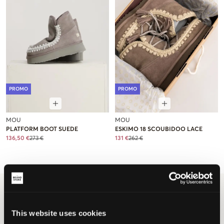
PROMO
PROMO
MOU
MOU
PLATFORM BOOT SUEDE
ESKIMO 18 SCOUBIDOO LACE
136,50 €
273 €
131 €
262 €
Brand
MOU
MOU pour les enfants, les jeunes et
This website uses cookies
les adolescents