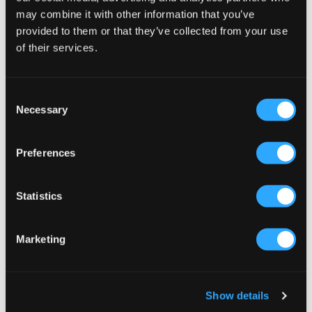
may combine it with other information that you’ve
provided to them or that they’ve collected from your use
of their services.
PROMO
PROMO
Consent
Garcia
Scotch & Soda
Necessary
Selection
CHINO SHORTS
CLASSIC CHINO SHORTS
19,50 €
39 €
29,50 €
59 €
Preferences
Statistics
Marketing
Show details