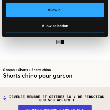
PROMO
PROMO
Allow all
Tommy Hilfiger
ONLY & SONS JUNIOR
Allow selection
1985 CHINO SHORT
OSJCAM STAGE CARGO SHORTS
LIFE PNT
29,50 €
59 €
17,50 €
35 €
Garçon
Shorts
Shorts chino
Shorts chino pour garcon
DEVENEZ MEMBRE ET OBTENEZ 10 % DE RÉDUCTION
SUR VOS ACHATS !