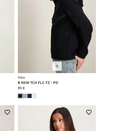
Nike
B NSW TCH FLC FZ - PD
85 €