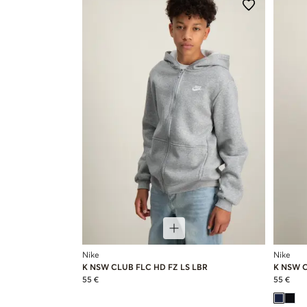
Nike
Nike
K NSW CLUB FLC HD FZ LS LBR
K NSW C
55 €
55 €