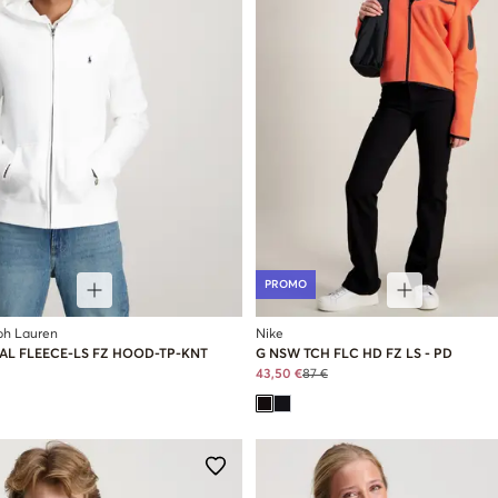
PROMO
ph Lauren
Nike
AL FLEECE-LS FZ HOOD-TP-KNT
G NSW TCH FLC HD FZ LS - PD
43,50 €
87 €