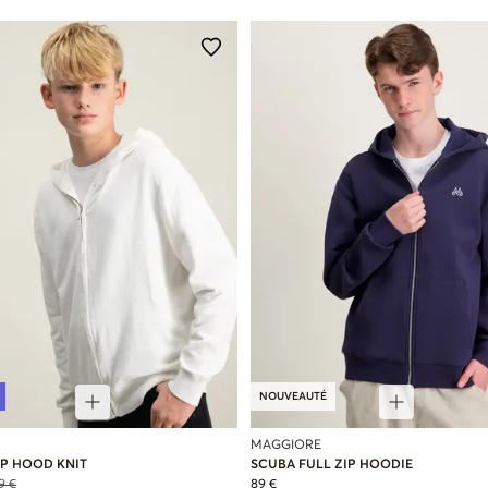
NOUVEAUTÉ
MAGGIORE
IP HOOD KNIT
SCUBA FULL ZIP HOODIE
9 €
89 €