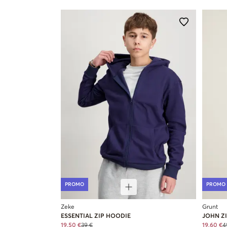
PROMO
PROMO
Zeke
Grunt
ESSENTIAL ZIP HOODIE
JOHN Z
19,50 €
39 €
19,60 €
4