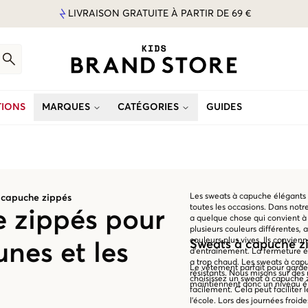
LIVRAISON GRATUITE À PARTIR DE 69 €
IONS
MARQUES
CATÉGORIES
GUIDES
Les sweats à capuche élégants 
 capuche zippés
toutes les occasions. Dans notr
 zippés pour
a quelque chose qui convient à 
plusieurs couleurs différentes, 
couleurs plus vives. Ils convien
Sweats à capuche zi
unes et les
d'entraînement. La fermeture écl
a trop chaud. Les sweats à capuc
Le vêtement parfait pour garde
résistants. Nous misons sur de
choisissez un sweat à capuche z
maintiennent donc un niveau é
facilement. Cela peut faciliter 
l'école. Lors des journées froi