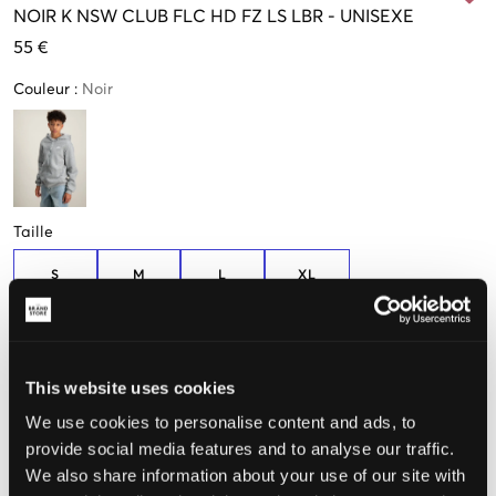
NOIR
K NSW CLUB FLC HD FZ LS LBR
-
UNISEXE
55 €
Couleur
:
Noir
Taille
S
M
L
XL
128-137cm
137-147cm
147-158cm
158-170cm
Taille perçue
This website uses cookies
Petit
Parfait
Grande
We use cookies to personalise content and ads, to
provide social media features and to analyse our traffic.
We also share information about your use of our site with