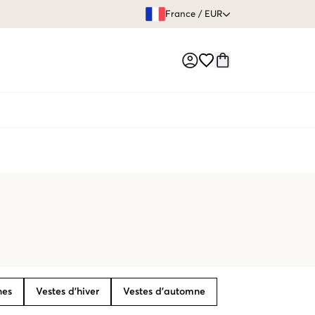
GARANTIE DE REMBOURSE
France
/
EUR
Market switch
nes
Vestes d’hiver
Vestes d’automne