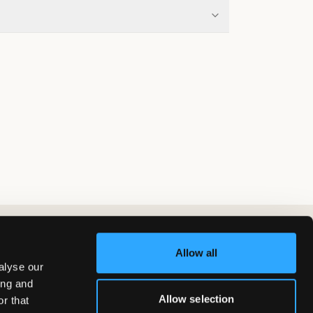
Allow all
alyse our
ing and
Allow selection
r that