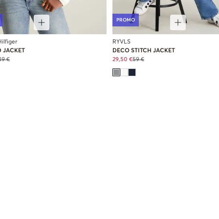
PROMO
lfiger
RYVLS
D JACKET
DECO STITCH JACKET
49 €
29,50 €
59 €