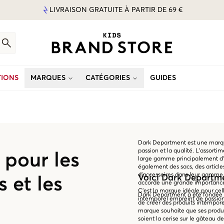
LIVRAISON GRATUITE À PARTIR DE 69 €
IONS
MARQUES
CATÉGORIES
GUIDES
Dark Department est une marque 
passion et la qualité. L'assort
pour les
large gamme principalement d'a
également des sacs, des article
d'accessoires dans leur gamme.
Voici Dark Departm
s et les
accorde une grande importance a
C'est la marque idéale pour cel
Dark Department a été fondée à
intemporel empreint de passion,
de créer des produits intempore
marque souhaite que ses produi
soient la cerise sur le gâteau