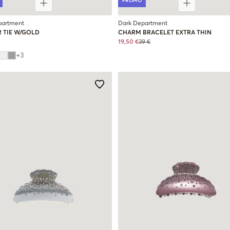
PROMO
partment
Dark Department
R TIE W/GOLD
CHARM BRACELET EXTRA THIN
19,50 €
39 €
+
3