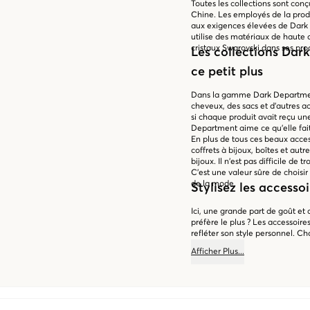
Toutes les collections sont con
Chine. Les employés de la prod
aux exigences élevées de Dark
utilise des matériaux de haute q
cristaux Swarovski dans ses prod
Les collections Dar
ce petit plus
Dans la gamme Dark Department,
cheveux, des sacs et d'autres a
si chaque produit avait reçu un
Department aime ce qu'elle fait
En plus de tous ces beaux acc
coffrets à bijoux, boîtes et aut
bijoux. Il n'est pas difficile d
C'est une valeur sûre de chois
de la mode.
Stylisez les access
Ici, une grande part de goût et
préfère le plus ? Les accessoi
refléter son style personnel. C
métal, ou mélangez comme vous 
Afficher
Plus
...
boucles d'oreilles, un collier m
boucles d'oreilles en valeur. Si 
différents accessoires pour chev
mêmes tons pour un look comple