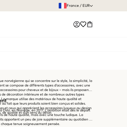
GARANTIE DE REMBOURSE
France
/
EUR
Market switch
norvégienne qui se concentre sur le style, la simplicité, la
iment se compose de différents types d'accessoires, avec une
ccessoires pour cheveux et de bijoux – mais ils proposent
s de décoration intérieure et de nombreux autres types
 La marque utilise des matériaux de haute qualité et
ent
u fait que leurs produits soient bien conçus et solides.
les et ceux qui apprécient les accessoires luxueux au design
 Oslo, en Norvège, en 2017. L'ambition était dès le départ
 de qualité et d'un sens du détail.
ls de haute qualité, mais avec une touche ludique. La
ts apportent un peu de joie supplémentaire au quotidien et
 de chaque tenue soigneusement pensée.