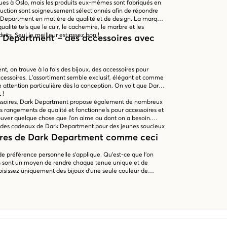
çues à Oslo, mais les produits eux-mêmes sont fabriqués en
uction sont soigneusement sélectionnés afin de répondre
 Department en matière de qualité et de design. La marque
ualité tels que le cuir, le cachemire, le marbre et les
uits. Seul le meilleur est assez bon !
k Department – des accessoires avec
 on trouve à la fois des bijoux, des accessoires pour
ccessoires. L'assortiment semble exclusif, élégant et comme
e attention particulière dès la conception. On voit que Dark
 !
essoires, Dark Department propose également de nombreux
res rangements de qualité et fonctionnels pour accessoires et
e trouver quelque chose que l'on aime ou dont on a besoin.
ir des cadeaux de Dark Department pour des jeunes soucieux
oires de Dark Department comme ceci
 de préférence personnelle s'applique. Qu'est-ce que l'on
res sont un moyen de rendre chaque tenue unique et de
hoisissez uniquement des bijoux d'une seule couleur de
le sentez ! Si l'on souhaite par exemple porter de grandes
inimaliste, ou pas de collier du tout, mettra davantage les
l'on n'apprécie pas les bijoux, de belles coiffures avec
eux font office de bijou. Assortissez avec un sac dans les
t qui semble réfléchi et équilibré.