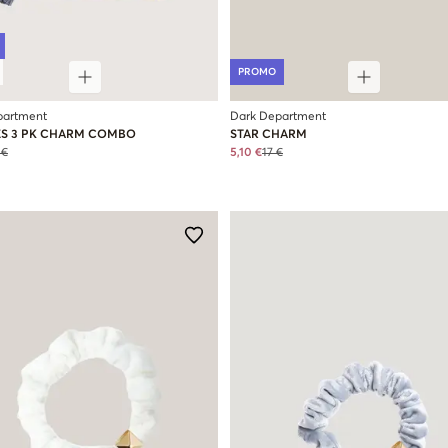
PROMO
partment
Dark Department
IES 3 PK CHARM COMBO
STAR CHARM
 €
5,10 €
17 €