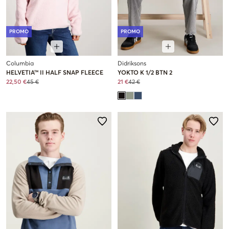
PROMO
PROMO
Columbia
Didriksons
HELVETIA™ II HALF SNAP FLEECE
YOKTO K 1/2 BTN 2
22,50 €
45 €
21 €
42 €