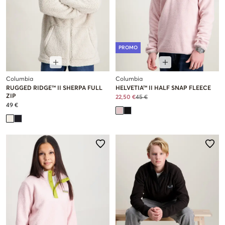
PROMO
Columbia
Columbia
RUGGED RIDGE™ II SHERPA FULL
HELVETIA™ II HALF SNAP FLEECE
ZIP
22,50 €
45 €
49 €