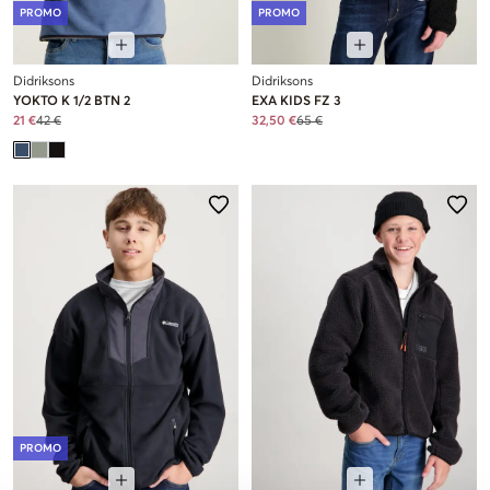
PROMO
PROMO
Didriksons
Didriksons
YOKTO K 1/2 BTN 2
EXA KIDS FZ 3
21 €
42 €
32,50 €
65 €
PROMO