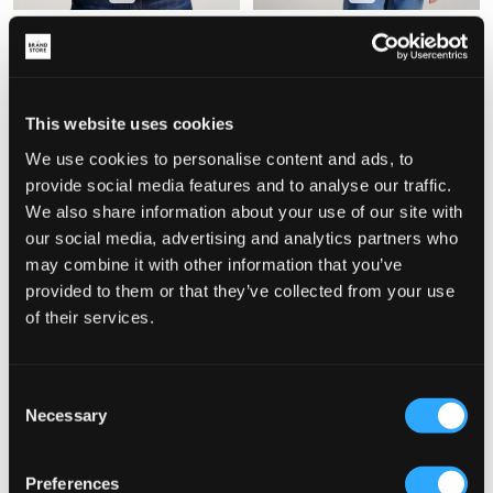
Columbia
ONLY & SONS JUNIOR
SEQUOIA GROVE™ FULL ZIP
OSJDALLAS SHERPA JACKET
FLEECE
45 €
24,50 €
49 €
This website uses cookies
We use cookies to personalise content and ads, to
provide social media features and to analyse our traffic.
We also share information about your use of our site with
our social media, advertising and analytics partners who
may combine it with other information that you’ve
provided to them or that they’ve collected from your use
of their services.
PROMO
PROMO
Consent
Necessary
Selection
Didriksons
Columbia
EXA KIDS HALF Z
GLACIAL™ HALF ZIP
Preferences
29,50 €
59 €
12,50 €
25 €