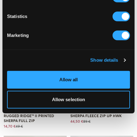
Statistics
Marketing
Show details
Allow all
PROMO
PROMO
Allow selection
Columbia
Calvin Klein
RUGGED RIDGE™ II PRINTED
SHERPA FLEECE ZIP UP HWK
SHERPA FULL ZIP
44,50 €
89 €
14,70 €
49 €