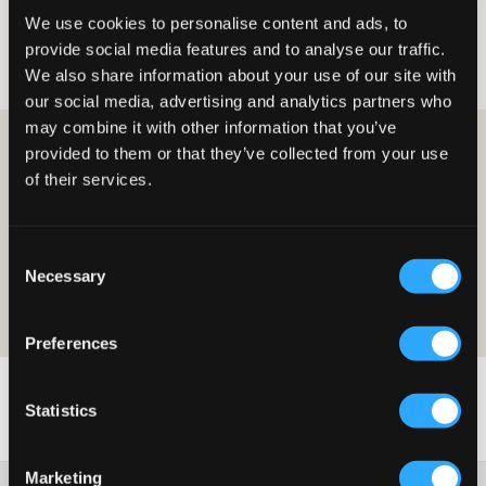
We use cookies to personalise content and ads, to
Fille
Vêtements d’extérieur
Vestes
Bombers
provide social media features and to analyse our traffic.
Bombers pour fille
We also share information about your use of our site with
our social media, advertising and analytics partners who
may combine it with other information that you’ve
DEVENEZ MEMBRE ET OBTENEZ 10 % DE RÉDUCTION
provided to them or that they’ve collected from your use
SUR VOS ACHATS !
of their services.
DEVENEZ MEMBRE AUJOURD'HUI
Consent
L'offre est valable sur votre premier achat en tant que membre et sur
Necessary
Selection
les prix habituels. La réduction n'est pas cumulable avec d'autres offres.
Pour plus de détails sur l'adhésion, lisez notre
conditions d'adhésion
et
notre
politique-de-confidentialite
Preferences
Statistics
Marketing