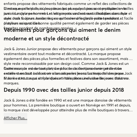
enfants propose des vêtements fabriqués comme un reflet des collections de
la marque principale, où les pièces les plus populaires sont produites en tailles
C'est un excellent choix pour ceux qui ne veulent pas se compliquer la vie
junior. Les jeunes hommes et les garçons veulent aussi s'habiller avec style et
avec leur style personnel. Les vêtements sont souvent classiques dans leur
avec Jack & Jones Junior, ils peuvent créer une garde-robe tendance et facile
style mais toujours modernes, ce qui les rend faciles à porter pendant
à styliser au quotidien.
plusieurs saisons. La bonne qualité permet également de garder ses pièces
favorites pendant de nombreuses années.
Vêtements pour garçons qui aiment le denim
moderne et un style décontracté
Jack & Jones Junior propose des vêtements pour garçons qui aiment un style
vestimentaire avant tout moderne et décontracté. La marque propose
également des pièces plus formelles et festives dans son assortiment, mais le
style reste reconnaissable par son design cool. Comme Jack & Jones est un
fournisseur de mode complet, il est facile de composer une garde-robe
Cette marque est surtout connue pour ses collections denim et c'est un
entière avec tout ce dont on a besoin parmi les collections de la marque.
excellent endroit à découvrir si on adore les jeans. La majorité des jeans Jack
Mais il est tout aussi simple d'assortir des pièces individuelles avec d'autres
& Jones sont conçus et fabriqués en Italie dans une usine de jeans italienne.
marques.
Depuis 1990 avec des tailles junior depuis 2018
Jack & Jones a été fondée en 1990 et est une marque danoise de vêtements
pour hommes. La première boutique a ouvert en Norvège en 1991 et depuis,
la marque s'est développée pour atteindre plus de mille boutiques à travers
l'Europe. Jack & Jones Junior a été créée en 2018 et est rapidement devenue
Afficher
Plus
...
populaire parmi les jeunes garçons. La marque choisit de se positionner
comme un choix parfait pour le garçon passionné de mode qui valorise la
qualité, le design et le bon rapport qualité-prix.