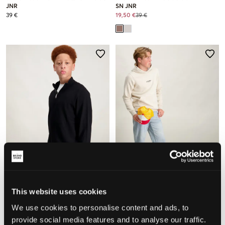
JNR
SN JNR
39 €
19,50 €
39 €
This website uses cookies
Jack & Jones
Jack & Jones
We use cookies to personalise content and ads, to
JJEEMIL KNIT HALF ZIP
JJESOHO SWEAT HOOD
39 €
39 €
provide social media features and to analyse our traffic.