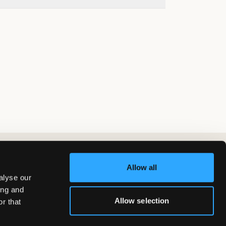
Allow all
alyse our
ing and
Allow selection
r that