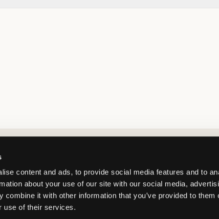
Market switcher
s
ise content and ads, to provide social media features and to an
rmation about your use of our site with our social media, advertis
 combine it with other information that you’ve provided to them o
 use of their services.
France
/
EUR