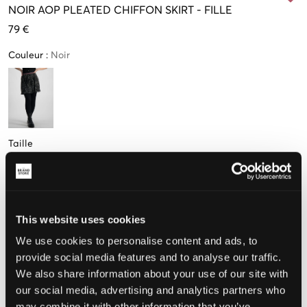
NOIR
AOP PLEATED CHIFFON SKIRT
-
FILLE
79 €
Couleur
:
Noir
Taille
8 Ans
10 Ans
12 Ans
14 Ans
16 Ans
(128 cm)
140 cm
152 cm
164 cm
176 cm
Seulement
3
This website uses cookies
disponibles
We use cookies to personalise content and ads, to
Taille perçue
provide social media features and to analyse our traffic.
We also share information about your use of our site with
Petit
Parfait
Grande
our social media, advertising and analytics partners who
may combine it with other information that you’ve