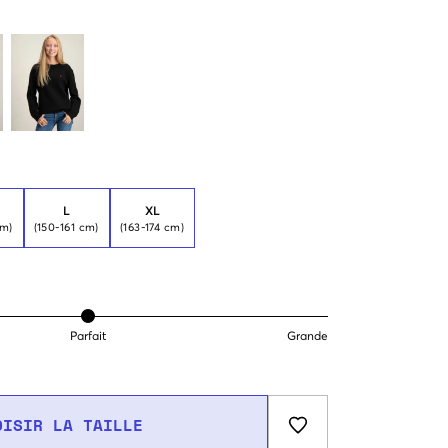
L
XL
cm)
(150-161 cm)
(163-174 cm)
Parfait
Grande
OISIR LA TAILLE