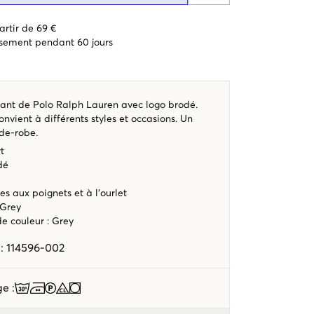
artir de 69 €
sement pendant 60 jours
égant de Polo Ralph Lauren avec logo brodé.
onvient à différents styles et occasions. Un
rde-robe.
rt
dé
es aux poignets et à l’ourlet
 Grey
ode couleur
:
Grey
e
:
114596-002
age
: