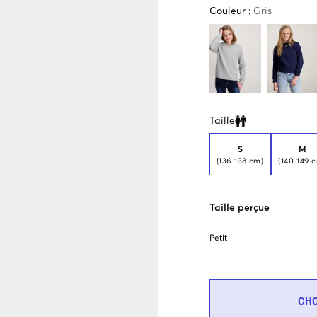
Couleur
:
Gris
Taille
Clone modal
S
M
(136-138 cm)
(140-149 
Taille perçue
Petit
CH