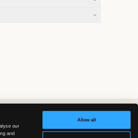
Allow all
alyse our
ing and