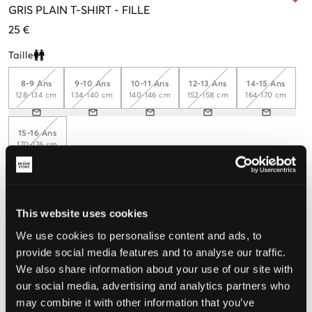
GRIS
PLAIN T-SHIRT
-
FILLE
25 €
Taille
Clone modal
8-9 Ans
9-10 Ans
10-11 Ans
12-13 Ans
14-15 Ans
128-134 cm
134-140 cm
140-146 cm
152-158 cm
164-170 cm
15-16 Ans
170-176 cm
Taille perçue
This website uses cookies
Petit
Parfait
Grande
We use cookies to personalise content and ads, to
provide social media features and to analyse our traffic.
We also share information about your use of our site with
our social media, advertising and analytics partners who
CHOISIR LA TAILLE
may combine it with other information that you’ve