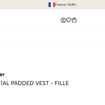
GARANTIE DE REMBOURSE
France
/
EUR
Market switch
er
IAL PADDED VEST
-
FILLE