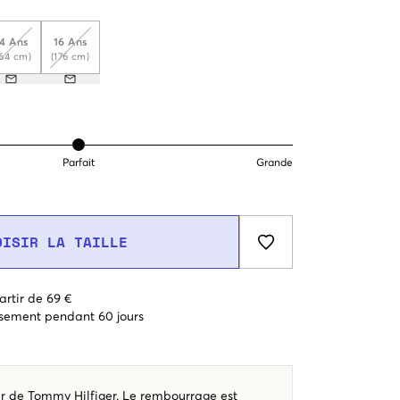
14 Ans
16 Ans
164 cm)
(176 cm)
Parfait
Grande
OISIR LA TAILLE
artir de 69 €
sement pendant 60 jours
ir de Tommy Hilfiger. Le rembourrage est