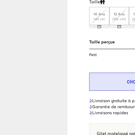
Taille
Clone modal
10 Ans
12 Ans
140 cm
(152 cm)
(
Taille perçue
Petit
CH
Livraison gratuite à p
Garantie de rembour
Livraisons rapides
Gilet matelassé no