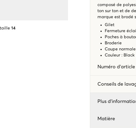
composé de polyeste
ton sur ton et de d
marque est brodé sur
Gilet
taille
14
Fermeture écla
Poches à bouto
Broderie
Coupe normale
Couleur : Black
Numéro d'articl
Conseils de lav
Plus d'informatio
Matière