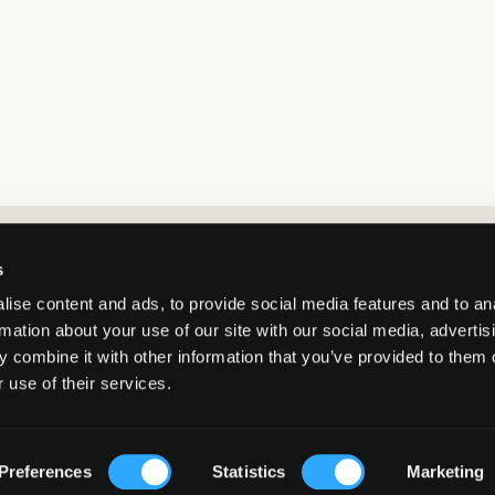
Market switcher
s
ise content and ads, to provide social media features and to an
rmation about your use of our site with our social media, advertis
 combine it with other information that you’ve provided to them o
 use of their services.
France
/
EUR
© Copyright 2026 Kids Brand Store AB
Preferences
Statistics
Marketing