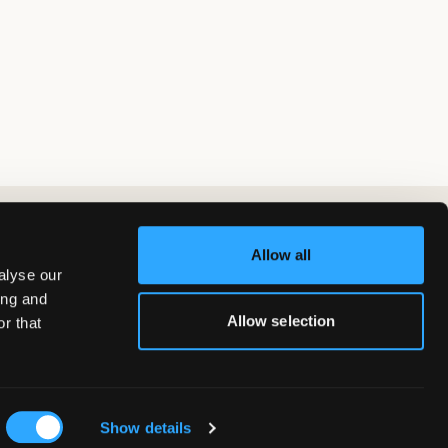
Allow all
alyse our
ing and
Allow selection
r that
Show details