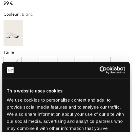
99 €
Couleur
:
Blanc
Taille
35,5
36
37
38
38,5
37,5
21,5 cm
22 cm
22,5 cm
23,5 cm
24 cm
39
40
This website uses cookies
We use cookies to personalise content and ads, to
provide social media features and to analyse our traffic.
Mesurez votre pied pour trouver la taille qui vous convient
We also share information about your use of our site with
Taille perçue
our social media, advertising and analytics partners who
may combine it with other information that you’ve
Petit
Parfait
Grande