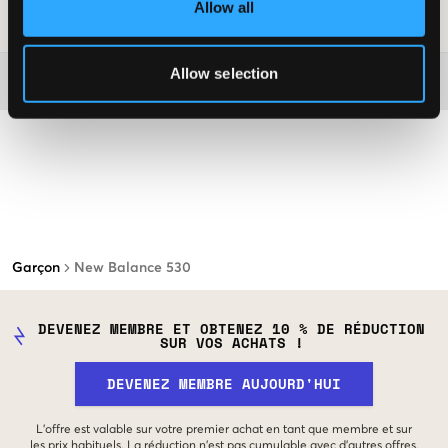
Allow all
Numéro d'article
:
123815-001
Allow selection
Plus d'informations sur les instructions de lavage
Garçon
New Balance 530
DEVENEZ MEMBRE ET OBTENEZ 10 % DE RÉDUCTION
SUR VOS ACHATS !
DEVENEZ MEMBRE AUJOURD'HUI
L'offre est valable sur votre premier achat en tant que membre et sur
les prix habituels. La réduction n'est pas cumulable avec d'autres offres.