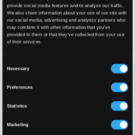
Petit
Parfait
Grande
provide social media features and to analyse our traffic.
We also share information about your use of our site with
our social media, advertising and analytics partners who
may combine it with other information that you’ve
CHOISIR LA TAILLE
provided to them or that they’ve collected from your use
of their services.
Livraison gratuite à partir de 69 €
Garantie de remboursement pendant 60 jours
Livraisons rapides
Consent
Necessary
Selection
Jeans Femficks de Garcia dans un bleu moyen avec un effet
délavé. La fermeture est dotée d’un bouton et d’une fermeture
Preferences
éclair, et la taille se règle à l’intérieur. La taille offre une coupe
décontractée et les jambes sont plus larges en haut puis
s’affinent. Cette délavure s’accorde avec n’importe quel haut et
Statistics
convient toute l’année.
Jeans
Modèle Femficks
Marketing
Fermeture composée d’un bouton et d’une fermeture éclair
Taille relax