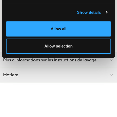
Jambe fuselée (Tapered Leg)
Taille réglable
Show details
Couleur : Medium Used
Livr. couleur/code couleur
:
medium used
Allow all
Numéro d'article
:
120091-004
Conseils de lavage
:
Allow selection
Plus d'informations sur les instructions de lavage
Matière