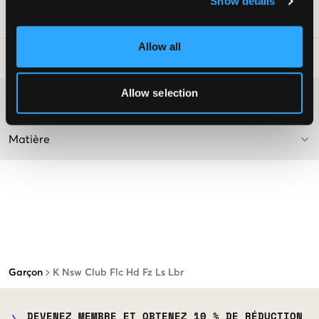
Show details
Numéro d'article
:
120805-001
Allow all
Conseils de lavage
:
Allow selection
Plus d'informations sur les instructions de lavage
Matière
Garçon
K Nsw Club Flc Hd Fz Ls Lbr
DEVENEZ MEMBRE ET OBTENEZ 10 % DE RÉDUCTION