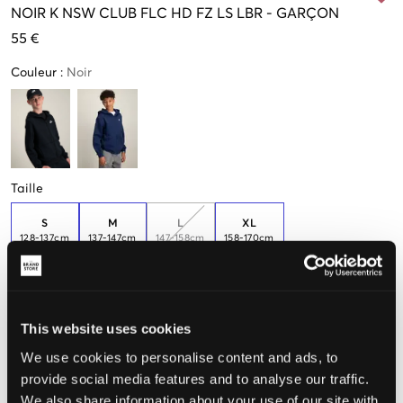
NOIR
K NSW CLUB FLC HD FZ LS LBR
-
GARÇON
55 €
Couleur
:
Noir
Taille
S
M
L
XL
128-137cm
137-147cm
147-158cm
158-170cm
Taille perçue
This website uses cookies
Petit
Parfait
Grande
We use cookies to personalise content and ads, to
provide social media features and to analyse our traffic.
We also share information about your use of our site with