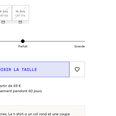
14 Ans
16 Ans
58-164
170-176
Parfait
Grande
OISIR LA TAILLE
artir de 69 €
sement pendant 60 jours
ries. Le t-shirt a un col rond et une coupe