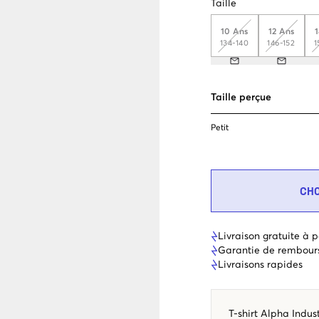
Taille
10 Ans
12 Ans
134-140
146-152
1
Taille perçue
Petit
CH
Livraison gratuite à p
Garantie de rembour
Livraisons rapides
T-shirt Alpha Indust