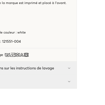
e la marque est imprimé et placé à l’avant.
e
ode couleur
:
white
e
:
121551-004
age
:
ns sur les instructions de lavage