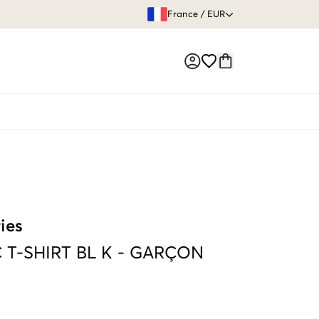
GARANTIE DE REMBOURSE
France
/
EUR
Market switch
ies
 T-SHIRT BL K
-
GARÇON