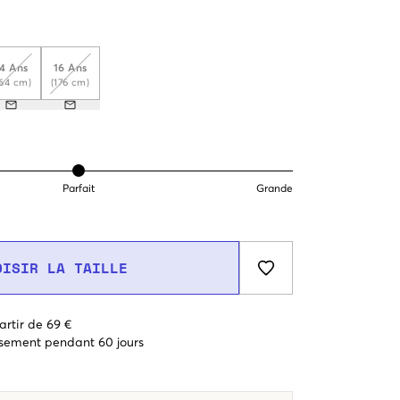
14 Ans
16 Ans
164 cm)
(176 cm)
Parfait
Grande
OISIR LA TAILLE
artir de 69 €
sement pendant 60 jours