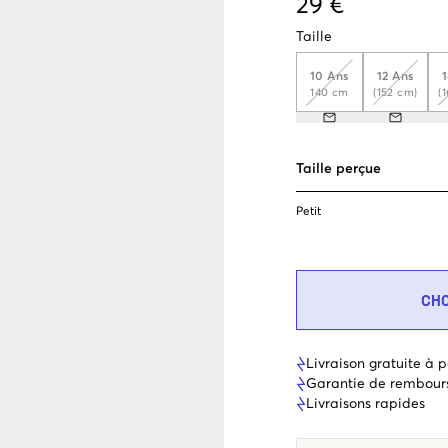
29 €
Taille
10 Ans
12 Ans
140 cm
(152 cm)
(
Taille perçue
Petit
CH
Livraison gratuite à p
Garantie de rembour
Livraisons rapides