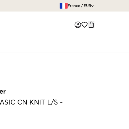
GARANTIE DE REMBOURSE
France
/
EUR
Market switch
er
ASIC CN KNIT L/S
-