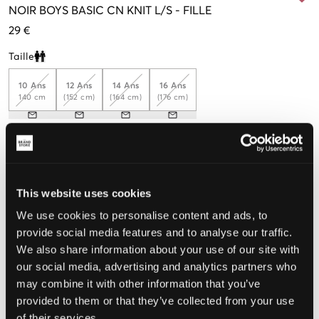
NOIR
BOYS BASIC CN KNIT L/S
-
FILLE
29 €
Taille
Clone modal
10 Ans
12 Ans
14 Ans
16 Ans
140 cm
(152 cm)
(164 cm)
(176 cm)
Taille perçue
Petit
Parfait
Grande
This website uses cookies
We use cookies to personalise content and ads, to
provide social media features and to analyse our traffic.
CHOISIR LA TAILLE
We also share information about your use of our site with
our social media, advertising and analytics partners who
may combine it with other information that you’ve
Livraison gratuite à partir de 69 €
provided to them or that they’ve collected from your use
Garantie de remboursement pendant 60 jours
of their services.