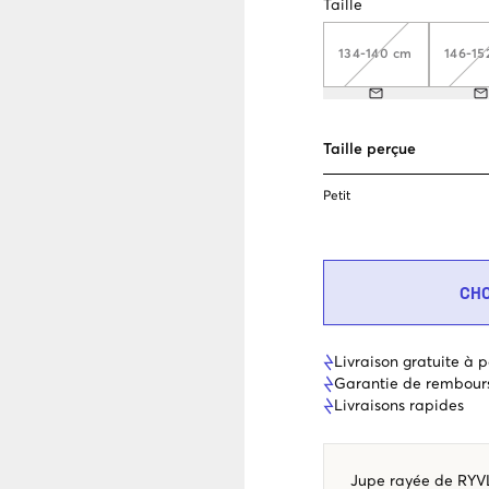
Taille
134-140 cm
146-15
Taille perçue
Petit
CH
Livraison gratuite à p
Garantie de rembour
Livraisons rapides
Jupe rayée de RYVLS