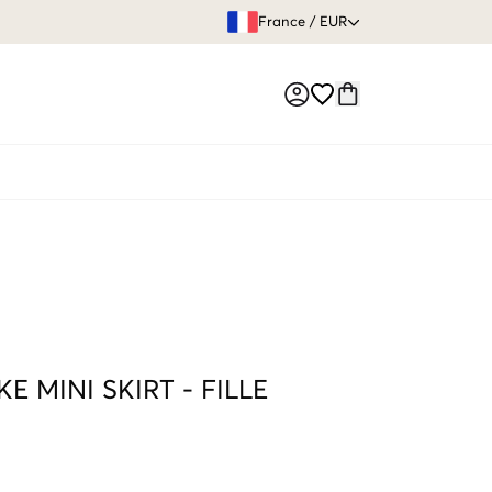
GARANTIE DE REMBOURSE
France
/
EUR
Market switch
E MINI SKIRT
-
FILLE