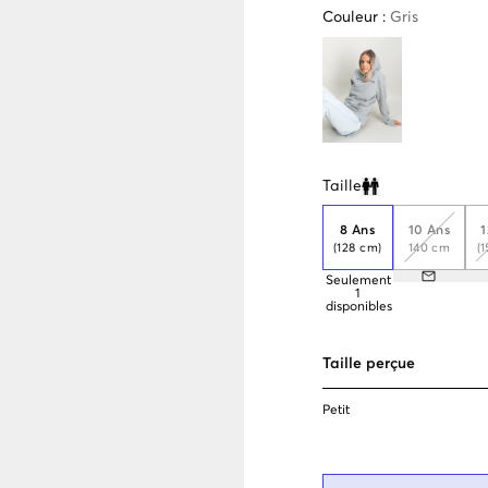
Couleur
:
Gris
Taille
Clone modal
8 Ans
10 Ans
1
(128 cm)
140 cm
(
Seulement
1
disponibles
Taille perçue
Petit