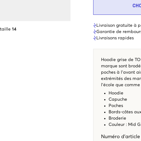
CH
Livraison gratuite à p
taille
14
Garantie de rembour
Livraisons rapides
Hoodie grise de TO
marque sont brodés
poches à l'avant ai
extrémités des man
l'école que comme 
Hoodie
Capuche
Poches
Bords-côtes aux
Broderie
Couleur : Mid G
Numéro d'articl