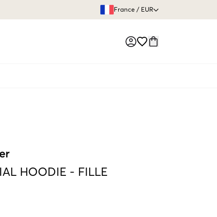
GARANTIE DE REMBOURSE
France
/
EUR
Market switch
er
IAL HOODIE
-
FILLE