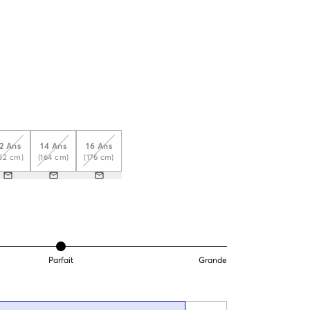
2 Ans
14 Ans
16 Ans
152 cm)
(164 cm)
(176 cm)
Parfait
Grande