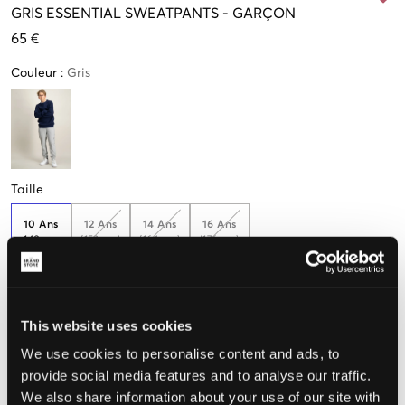
GRIS
ESSENTIAL SWEATPANTS
-
GARÇON
65 €
Couleur
:
Gris
Taille
10 Ans
12 Ans
14 Ans
16 Ans
140 cm
(152 cm)
(164 cm)
(176 cm)
Seulement
1
disponibles
This website uses cookies
Taille perçue
We use cookies to personalise content and ads, to
provide social media features and to analyse our traffic.
Petit
Parfait
Grande
We also share information about your use of our site with