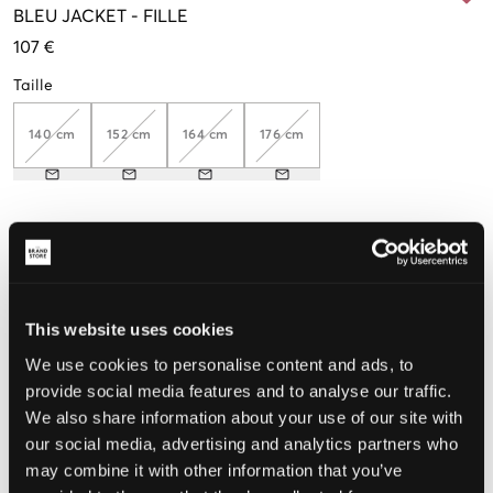
BLEU
JACKET
-
FILLE
107 €
Taille
140 cm
152 cm
164 cm
176 cm
Taille perçue
Petit
Parfait
Grande
This website uses cookies
We use cookies to personalise content and ads, to
CHOISIR LA TAILLE
provide social media features and to analyse our traffic.
We also share information about your use of our site with
our social media, advertising and analytics partners who
Livraison gratuite à partir de 69 €
Garantie de remboursement pendant 60 jours
may combine it with other information that you’ve
Livraisons rapides