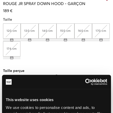
ROUGE
JR SPRAY DOWN HOOD
-
GARÇON
189 €
Taille
120 cm
130 cm
140 cm
150 cm
160 cm
170 cm
176 cm
Taille perçue
Petit
Parfait
Grande
This website uses cookies
CHOISIR LA TAILLE
We use cookies to personalise content and ads, to