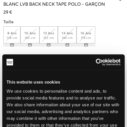
BLANC
LVB BACK NECK TAPE POLO
-
GARÇON
29 €
Taille
8 Ans
10 Ans
12 Ans
14 Ans
16 Ans
128 cm
140 cm
152 cm
164 cm
176 cm
Taille perçue
Petit
Parfait
Grande
This website uses cookies
We use cookies to personalise content and ads, to
CHOISIR LA TAILLE
provide social media features and to analyse our traffic.
We also share information about your use of our site with
our social media, advertising and analytics partners who
Livraison gratuite à partir de 69 €
may combine it with other information that you’ve
Garantie de remboursement pendant 60 jours
provided to them or that they’ve collected from your use
Livraisons rapides