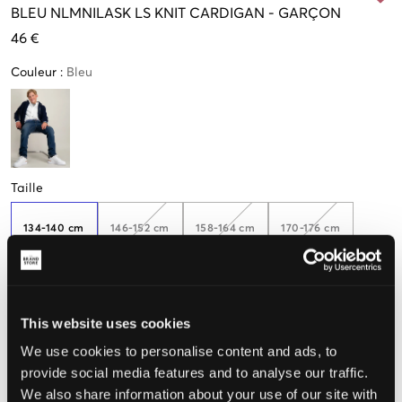
BLEU
NLMNILASK LS KNIT CARDIGAN
-
GARÇON
46 €
Couleur
:
Bleu
Taille
134-140 cm
146-152 cm
158-164 cm
170-176 cm
Seulement
2
disponibles
This website uses cookies
Taille perçue
We use cookies to personalise content and ads, to
provide social media features and to analyse our traffic.
Petit
Parfait
Grande
We also share information about your use of our site with