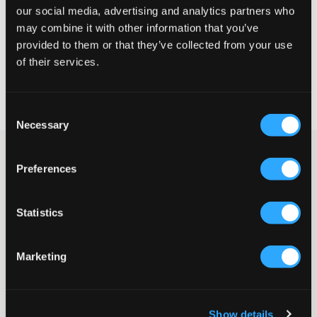
our social media, advertising and analytics partners who
may combine it with other information that you’ve
CHOISIR LA TAILLE
provided to them or that they’ve collected from your use
of their services.
Livraison gratuite à partir de 69 €
Garantie de remboursement pendant 60 jours
Consent
Livraisons rapides
Necessary
Selection
Pull zippé en maille bleu foncé de LMTD. Le pull présente un col
Preferences
montant et une fermeture éclair argentée. La coupe est
normale. Ce pull arbore un design simple et intemporel et est
tout aussi élégant ouvert que fermé.
Statistics
Pull zippé
En maille
Fermeture éclair
Marketing
Coupe normale
Col montant
Bords-côtes
Couleur : Dark Sapphire
Show details