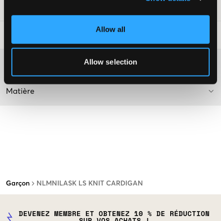
Numéro d'article
:
130270-001
Allow all
Conseils de lavage
:
Allow selection
Plus d'informations sur les instructions de lavage
Matière
Garçon
NLMNILASK LS KNIT CARDIGAN
DEVENEZ MEMBRE ET OBTENEZ 10 % DE RÉDUCTION
SUR VOS ACHATS !