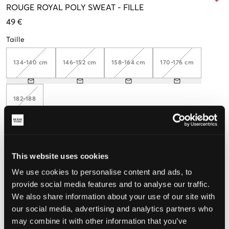
ROUGE
ROYAL POLY SWEAT
-
FILLE
49 €
Taille
134-140 cm
146-152 cm
158-164 cm
170-176 cm
182-188
Taille perçue
This website uses cookies
Petit
Parfait
Grande
We use cookies to personalise content and ads, to
provide social media features and to analyse our traffic.
We also share information about your use of our site with
our social media, advertising and analytics partners who
CHOISIR LA TAILLE
may combine it with other information that you’ve