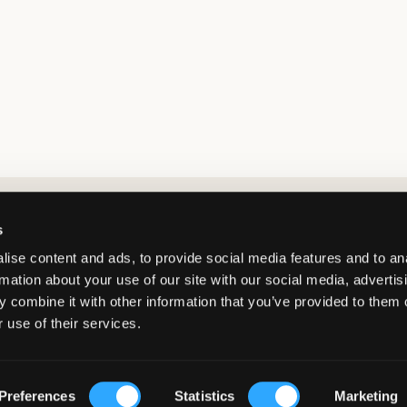
Market switcher
s
ise content and ads, to provide social media features and to an
rmation about your use of our site with our social media, advertis
 combine it with other information that you’ve provided to them o
 use of their services.
France
/
EUR
© Copyright 2026 Kids Brand Store AB
Preferences
Statistics
Marketing