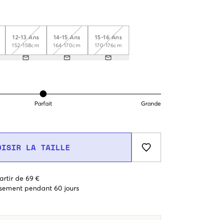
12-13 Ans
14-15 Ans
15-16 Ans
152-158cm
164-170cm
170-176cm
Parfait
Grande
OISIR LA TAILLE
artir de 69 €
sement pendant 60 jours