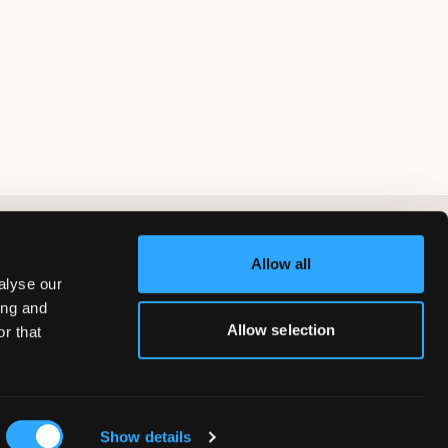
Allow all
alyse our
ing and
Allow selection
r that
Show details