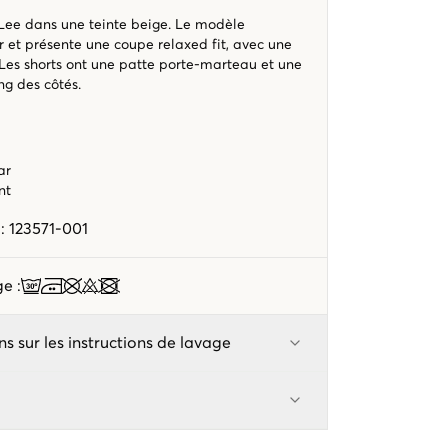
 Lee dans une teinte beige. Le modèle
 et présente une coupe relaxed fit, avec une
Les shorts ont une patte porte-marteau et une
ong des côtés.
ar
nt
e
:
123571-001
age
:
ns sur les instructions de lavage