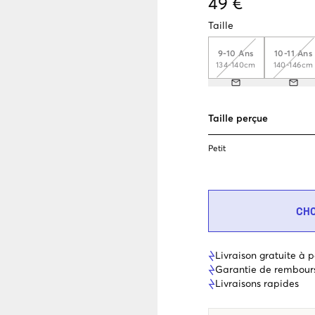
49 €
Taille
9-10 Ans
10-11 Ans
134-140cm
140-146cm
Taille perçue
Petit
CH
Livraison gratuite à p
Garantie de rembour
Livraisons rapides