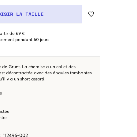
OISIR LA TAILLE
artir de 69 €
sement pendant 60 jours
de Grunt. La chemise a un col et des
est décontractée avec des épaules tombantes.
l y a un short assorti.
s
actée
ntes
e
:
112496-002