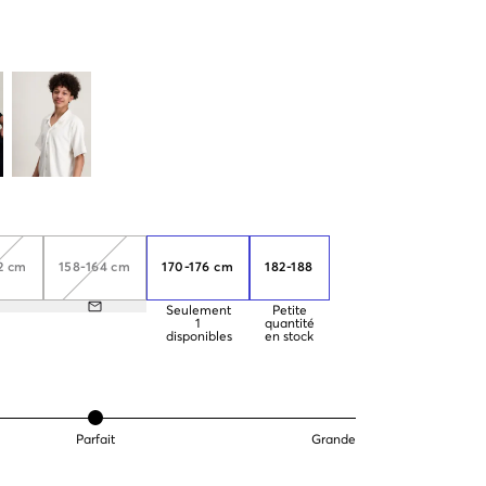
2 cm
158-164 cm
170-176 cm
182-188
Seulement
Petite
1
quantité
disponibles
en stock
Parfait
Grande