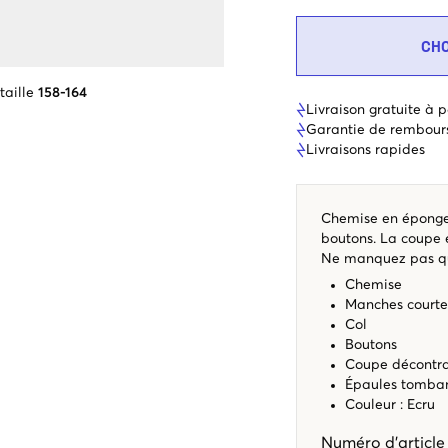
CH
taille
158-164
Livraison gratuite à p
Garantie de rembour
Livraisons rapides
Chemise en éponge 
boutons. La coupe 
Ne manquez pas qu’i
Chemise
Manches courte
Col
Boutons
Coupe décontr
Épaules tomba
Couleur : Ecru
Numéro d'articl