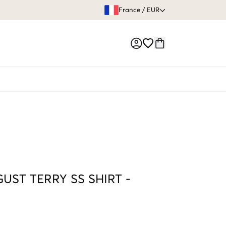
GARANTIE DE REMBOURSE
France
/
EUR
Market switch
UST TERRY SS SHIRT
-