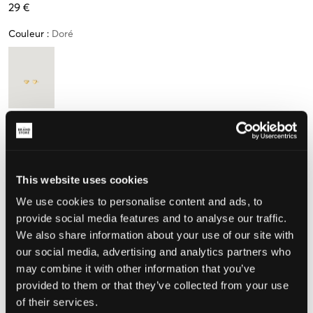
29 €
Couleur
:
Doré
Taille
Taille unique
This website uses cookies
We use cookies to personalise content and ads, to
Taille perçue
provide social media features and to analyse our traffic.
We also share information about your use of our site with
Petit
Parfait
Grande
our social media, advertising and analytics partners who
may combine it with other information that you’ve
provided to them or that they’ve collected from your use
CHOISIR LA TAILLE
of their services.