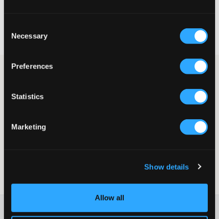
Livraison gratuite à partir de 69 €
Consent
Garantie de remboursement pendant 60 jours
Necessary
Selection
Livraisons rapides
Preferences
Des boucles d’oreilles dorées par paire, au design mignon et
intemporel. Les boucles d’oreilles ont la forme de petits cœurs
tridimensionnels, avec une forme doucement arrondie et une
Statistics
finition brillante. Elles se fixent facilement à l’arrière grâce à un
fermoir tige classique.
Boucles d’oreilles
Marketing
Paire
Détail en forme de cœur
Design lisse
Fermoir à tige
Show details
Numéro d'article
:
124225-001
Allow all
Plus d'informations sur les instructions de lavage