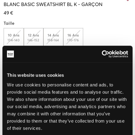
BLANC
BASIC SWEATSHIRT BL K
-
GARÇON
49 €
Taille
10 Ans
12 Ans
14 Ans
16 Ans
134-140
146-152
158-164
170-176
Taille perçue
This website uses cookies
Petit
Parfait
Grande
We use cookies to personalise content and ads, to
provide social media features and to analyse our traffic.
We also share information about your use of our site with
CHOISIR LA TAILLE
our social media, advertising and analytics partners who
may combine it with other information that you’ve
provided to them or that they’ve collected from your use
Livraison gratuite à partir de 69 €
of their services.
Garantie de remboursement pendant 60 jours
Livraisons rapides