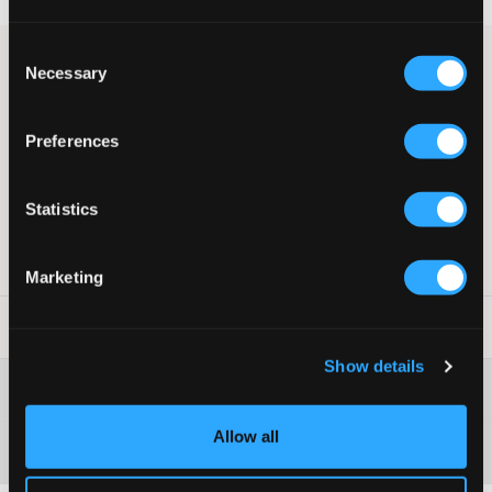
Consent
Haut de survêtement blanc d’Alpha Industries avec un imprimé
Necessary
Selection
noir sur la poitrine. Le sweat a des poignets au niveau des
manches et de l’ourlet, ainsi qu’un encolure arrondie.
Haut de survêtement
Preferences
Imprimé
Poignets au niveau des manches et de l’ourlet
Couleur : White
Statistics
Livr. couleur/code couleur
:
white
Numéro d'article
:
121548-001
Marketing
Conseils de lavage
:
Show details
Plus d'informations sur les instructions de lavage
Allow all
Matière