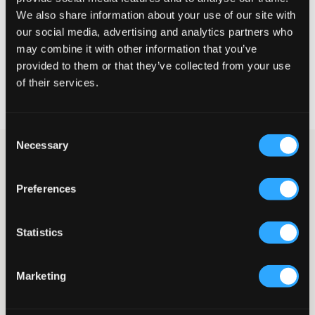
We also share information about your use of our site with
our social media, advertising and analytics partners who
CHOISIR LA TAILLE
may combine it with other information that you’ve
provided to them or that they’ve collected from your use
of their services.
Livraison gratuite à partir de 69 €
Garantie de remboursement pendant 60 jours
Livraisons rapides
Consent
Necessary
Selection
Doudoune noire avec capuche de Colmar. La veste est dotée
d'une fermeture zippée et de deux poches zippées situées de
chaque côté. Le logo de la marque est apposé sur un patch en
Preferences
caoutchouc, placé sur l'une des manches. Le rembourrage se
compose de 90% de duvet et de 10% de plumes, ce qui vous
garde au chaud tout l'hiver.
Statistics
Veste
Capuche (non amovible)
Fermeture zippée
Marketing
Patch en caoutchouc
Coupe normale
Poches zippées