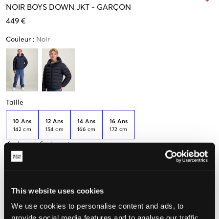
NOIR
BOYS DOWN JKT
-
GARÇON
449 €
Couleur
:
Noir
Taille
10 Ans
12 Ans
14 Ans
16 Ans
142 cm
154 cm
166 cm
172 cm
Seulement
Seulement
1
3
disponibles
disponibles
Taille perçue
This website uses cookies
Petit
Parfait
Grande
We use cookies to personalise content and ads, to
provide social media features and to analyse our traffic.