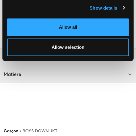
Poche intérieure zippée
Show details
Livr. couleur/code couleur
:
BLACK-VULCAN
Numéro d'article
:
120334-002
Allow all
Conseils de lavage
:
Allow selection
Plus d'informations sur les instructions de lavage
Matière
Garçon
BOYS DOWN JKT