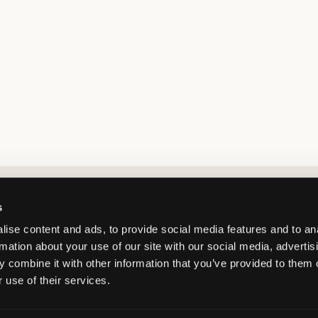
Market switcher
s
ise content and ads, to provide social media features and to an
rmation about your use of our site with our social media, advertis
 combine it with other information that you’ve provided to them o
 use of their services.
France
/
EUR