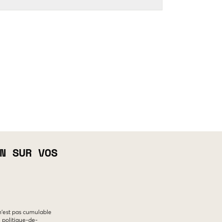
N SUR VOS
 n'est pas cumulable
e
politique-de-