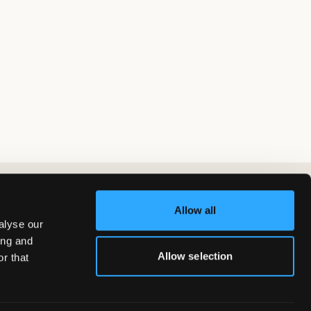
Allow all
alyse our
ing and
Allow selection
r that