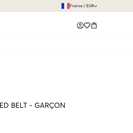
GARANTIE DE REMBOURSE
France
/
EUR
Market switch
ED BELT
-
GARÇON