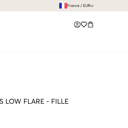
GARANTIE DE REMBOURSE
France
/
EUR
Market switch
S LOW FLARE
-
FILLE