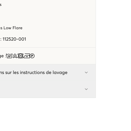
s
as Low Flare
e
:
112520-001
age
:
ns sur les instructions de lavage