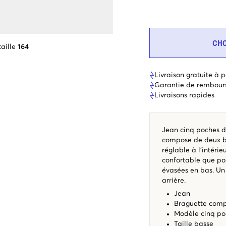
CH
aille
164
Livraison gratuite à p
Garantie de rembour
Livraisons rapides
Jean cinq poches de
compose de deux bou
réglable à l'intérie
confortable que pos
évasées en bas. Un 
arrière.
Jean
Braguette compo
Modèle cinq po
Taille basse