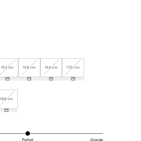
152 cm
158 cm
164 cm
170 cm
188 cm
Parfait
Grande