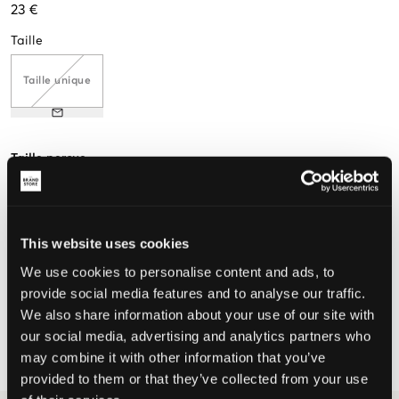
23 €
Taille
Taille unique
Taille perçue
Petit
Parfait
Grande
This website uses cookies
We use cookies to personalise content and ads, to
CHOISIR LA TAILLE
provide social media features and to analyse our traffic.
We also share information about your use of our site with
Livraison gratuite à partir de 69 €
our social media, advertising and analytics partners who
Garantie de remboursement pendant 60 jours
may combine it with other information that you’ve
Livraisons rapides
provided to them or that they’ve collected from your use