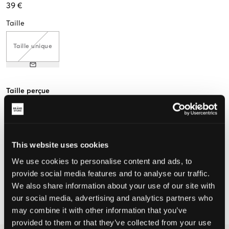
39 €
Taille
Taille unique
Taille perçue
Petit
Parfait
Grande
This website uses cookies
CHOISIR LA TAILLE
We use cookies to personalise content and ads, to
provide social media features and to analyse our traffic.
We also share information about your use of our site with
Livraison gratuite à partir de 69 €
our social media, advertising and analytics partners who
Garantie de remboursement pendant 60 jours
may combine it with other information that you’ve
Livraisons rapides
provided to them or that they’ve collected from your use