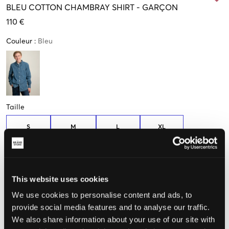
BLEU
COTTON CHAMBRAY SHIRT
-
GARÇON
110 €
Couleur
:
Bleu
Taille
S
M
L
XL
(136-138 cm)
(140-149 cm)
(150-161 cm)
(163-174 cm)
Taille perçue
This website uses cookies
Petit
Parfait
Grande
We use cookies to personalise content and ads, to
provide social media features and to analyse our traffic.
We also share information about your use of our site with