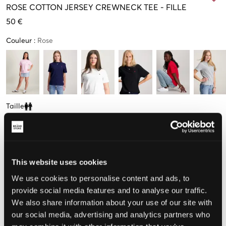
ROSE
COTTON JERSEY CREWNECK TEE
-
FILLE
50 €
Couleur
:
Rose
Taille
Clone modal
S
M
L
XL
(136-138 cm)
(140-149 cm)
(150-161 cm)
(163-174 cm)
Seulement
Petite
1
quantité
This website uses cookies
disponibles
en stock
We use cookies to personalise content and ads, to
Taille perçue
provide social media features and to analyse our traffic.
We also share information about your use of our site with
Petit
Parfait
Grande
our social media, advertising and analytics partners who