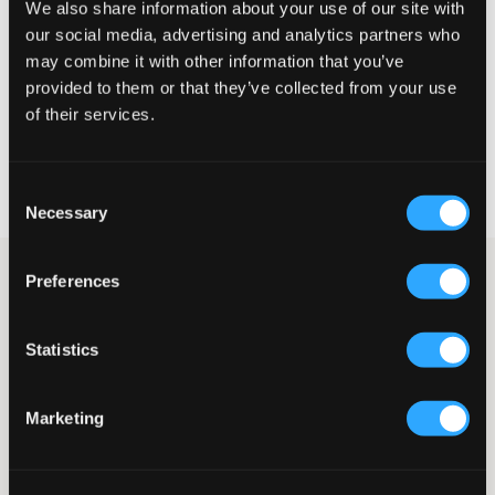
We also share information about your use of our site with
our social media, advertising and analytics partners who
may combine it with other information that you’ve
provided to them or that they’ve collected from your use
CHOISIR LA TAILLE
of their services.
Livraison gratuite à partir de 69 €
Garantie de remboursement pendant 60 jours
Consent
Livraisons rapides
Necessary
Selection
Polo piqué vert de U.S. Polo Assn. Le logo de la marque est
Preferences
brodé et placé sur la poitrine. La coupe est normale et, à
l’avant, il y a un col et des boutons. C’est un vêtement qui peut
se porter aussi bien habillé que décontracté.
Statistics
Piqué
Col
Boutons
Marketing
Broderie
Coupe normale
Couleur : Lush Meadow