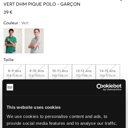
VERT
DHM PIQUE POLO
-
GARÇON
39 €
Couleur
:
Vert
Taille
8-9 Ans
9-10 Ans
10-11 Ans
12-13 Ans
14-15 Ans
128-134cm
134-140cm
140-146cm
152-158cm
164-170cm
15-16 Ans
170-176cm
This website uses cookies
Taille perçue
We use cookies to personalise content and ads, to
provide social media features and to analyse our traffic.
Petit
Parfait
Grande