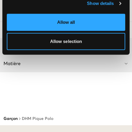
Livr. couleur/code couleur
:
Grön
Show details
Numéro d'article
:
128127-004
Allow all
Conseils de lavage
:
Allow selection
Plus d'informations sur les instructions de lavage
Matière
Garçon
DHM Pique Polo