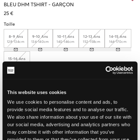
BLEU
DHM TSHIRT
-
GARÇON
25 €
Taille
8-9 Ans
9-10 Ans
10-11 Ans
12-13 Ans
14-15 Ans
128-134cm
134-140cm
140-146cm
152-158cm
164-170cm
15-16 Ans
170-176cm
Taille perçue
This website uses cookies
We use cookies to personalise content and ads, to
Petit
Parfait
Grande
provide social media features and to analyse our traffic.
We also share information about your use of our site with
our social media, advertising and analytics partners who
CHOISIR LA TAILLE
may combine it with other information that you’ve
provided to them or that they’ve collected from your use