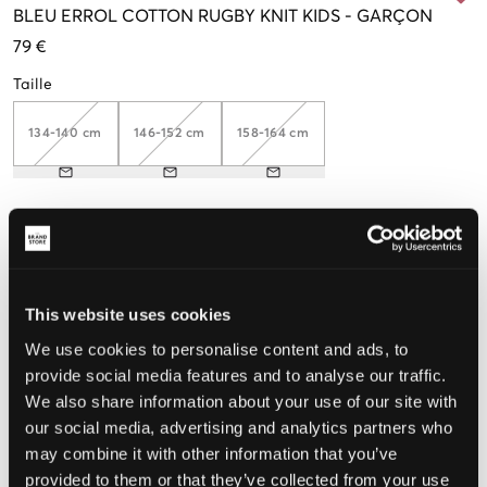
BLEU
ERROL COTTON RUGBY KNIT KIDS
-
GARÇON
79 €
Taille
134-140 cm
146-152 cm
158-164 cm
Taille perçue
Petit
Parfait
Grande
This website uses cookies
We use cookies to personalise content and ads, to
CHOISIR LA TAILLE
provide social media features and to analyse our traffic.
We also share information about your use of our site with
our social media, advertising and analytics partners who
Livraison gratuite à partir de 69 €
may combine it with other information that you’ve
Garantie de remboursement pendant 60 jours
provided to them or that they’ve collected from your use
Livraisons rapides