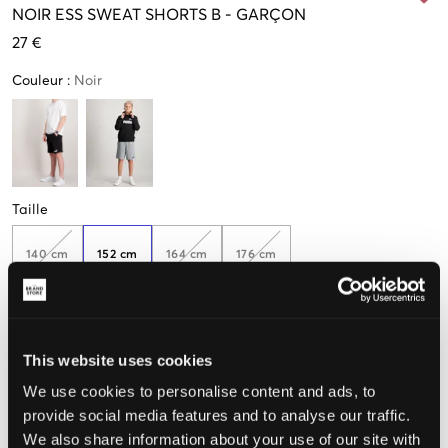
NOIR
ESS SWEAT SHORTS B
-
GARÇON
27 €
Couleur
:
Noir
Taille
140 cm
152 cm
164 cm
176 cm
Seulement
1
disponibles
This website uses cookies
Taille perçue
We use cookies to personalise content and ads, to
provide social media features and to analyse our traffic.
Petit
Parfait
Grande
We also share information about your use of our site with