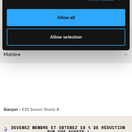
Numéro d'article
:
120975-001
Allow all
Conseils de lavage
:
Allow selection
Plus d'informations sur les instructions de lavage
Matière
Garçon
ESS Sweat Shorts B
DEVENEZ MEMBRE ET OBTENEZ 10 % DE RÉDUCTION
SUR VOS ACHATS !