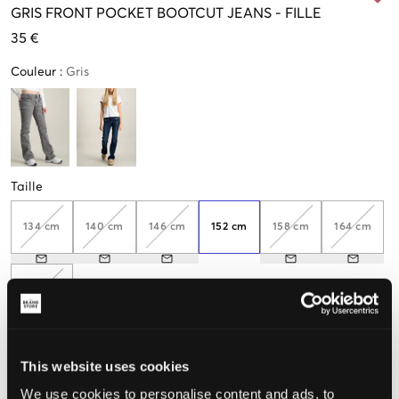
GRIS
FRONT POCKET BOOTCUT JEANS
-
FILLE
35 €
Couleur
:
Gris
Taille
134 cm
140 cm
146 cm
152 cm
158 cm
164 cm
170 cm
This website uses cookies
Taille perçue
We use cookies to personalise content and ads, to