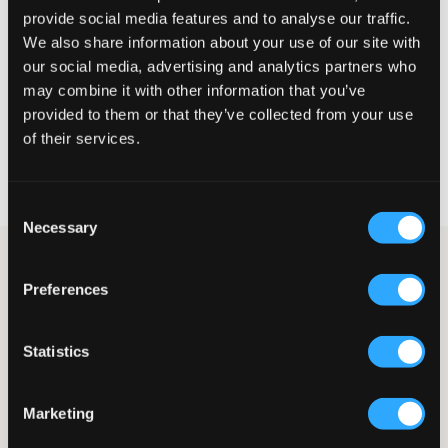
Petit
Parfait
Grande
provide social media features and to analyse our traffic.
We also share information about your use of our site with
our social media, advertising and analytics partners who
may combine it with other information that you’ve
CHOISIR LA TAILLE
provided to them or that they’ve collected from your use
of their services.
Livraison gratuite à partir de 69 €
Garantie de remboursement pendant 60 jours
Livraisons rapides
Consent
Necessary
Selection
Jean gris clair de Gina Tricot Young. La taille est basse et la
braguette se compose d’un bouton et d’une fermeture éclair. La
Preferences
taille est ajustable afin que le jean soit aussi bien ajusté et
confortable que possible. Les jambes ont une coupe étroite et
sont évasées dans le bas. Les poches avant ont un rabat avec
Statistics
bouton, ce qui apporte un joli détail au jean.
Jean
Braguette composée d’un bouton et d’une fermeture éclair
Marketing
Modèle à cinq poches
Poches avant avec rabat et bouton