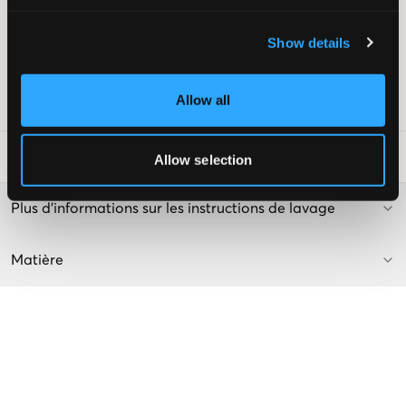
Taille basse
Jambes étroites et évasées
Show details
Taille ajustable
Couleur : Mid Grey (8511)
Allow all
Numéro d'article
:
128282-002
Conseils de lavage
:
Allow selection
Plus d'informations sur les instructions de lavage
Matière